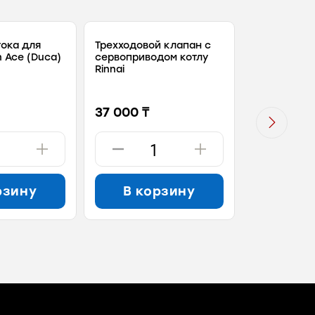
тока для
Трехходовой клапан с
Теплообме
n Ace (Duca)
сервоприводом котлу
основной м
Rinnai
котла Navie
оригинал )
37 000 ₸
79 000 ₸
рзину
В корзину
В ко