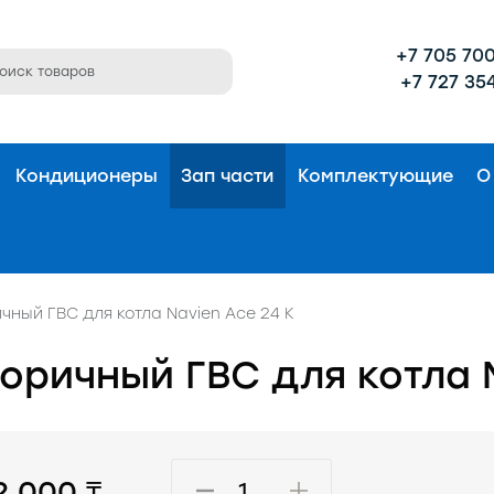
+7 705 700
+7 727 354
Кондиционеры
Зап части
Комплектующие
О
чный ГВС для котла Navien Ace 24 К
оричный ГВС для котла N
2 000 ₸