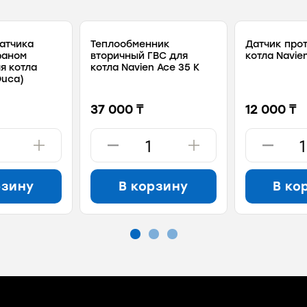
атчика
Теплообменник
Датчик про
раном
вторичный ГВС для
котла Navie
я котла
котла Navien Ace 35 К
Duca)
37 000 ₸
12 000 ₸
рзину
В корзину
В ко