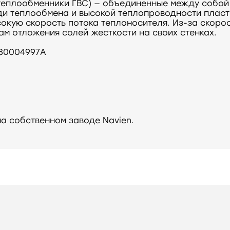
теплообменники ГВС) — объединенные между собой
ди теплообмена и высокой теплопроводности плас
окую скорость потока теплоносителя. Из-за скоро
м отложения солей жесткости на своих стенках.
 30004997А
а собственном заводе Navien.