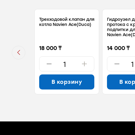
Трехходовой клапан для
Гидроузел д
котла Navien Ace(Duca)
протока с к
подпитки дл
Navien Ace(
18 000 ₸
14 000 ₸
В корзину
В ко