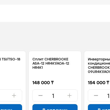
 TSI/TSO-18
Сплит CHERBROOKE
Инверторны
ASA-12 HR4K1/AOA-12
кондицион
HR4K1
CHERBROOK
09UR4K1/AO
148 000 ₸
154 000 ₸