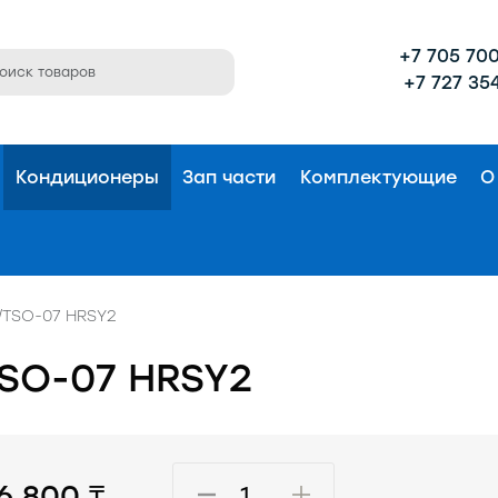
+7 705 700
+7 727 354
Кондиционеры
Зап части
Комплектующие
О
/TSO-07 HRSY2
TSO-07 HRSY2
16 800 ₸