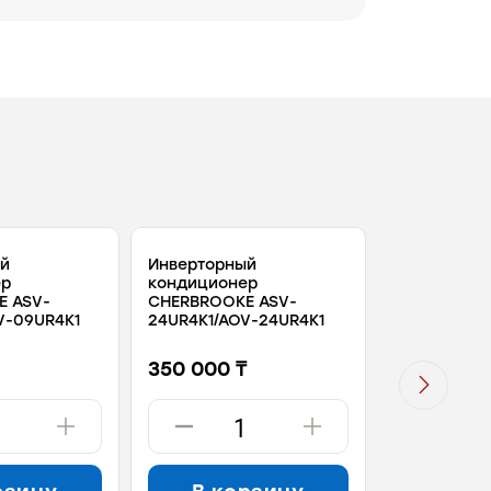
й
Инверторный
Сплит CHE
ер
кондиционер
ASA-07 HR4
E ASV-
CHERBROOKE ASV-
HR4K1
V-09UR4K1
24UR4K1/AOV-24UR4K1
350 000 ₸
103 000 ₸