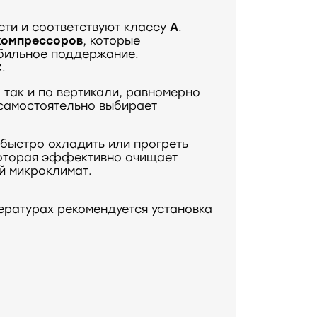
ти и соответствуют классу
A
.
компрессоров
, которые
абильное поддержание.
C
.
 так и по вертикали, равномерно
самостоятельно выбирает
быстро охладить или прогреть
которая эффективно очищает
й микроклимат.
ературах рекомендуется установка