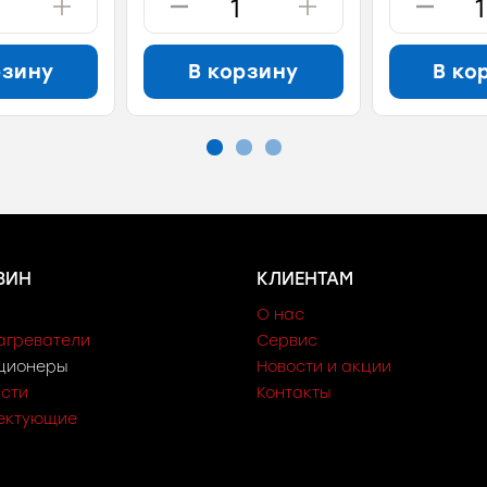
рзину
В корзину
В ко
ЗИН
КЛИЕНТАМ
О нас
агреватели
Сервис
ционеры
Новости и акции
асти
Контакты
ектующие