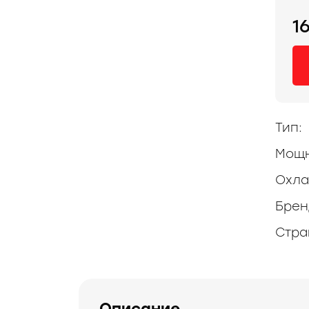
1
Тип:
Мощн
Охла
Брен
Стра
Описание