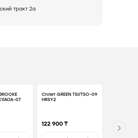
ский тракт 2а
RBROOKE
Сплит GREEN TSI/TSO-09
Сплит GREEN
K1/AOA-07
HRSY2
HRSY2
122 900 ₸
259 800 ₸