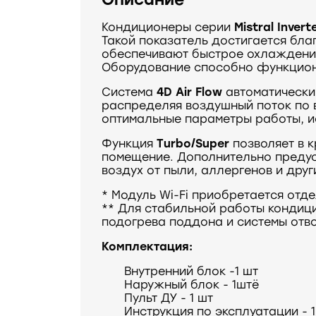
Кондиционеры серии
Mistral Invert
Такой показатель достигается бл
обеспечивают быстрое охлаждение
Оборудование способно функцион
Система
4D Air Flow
автоматически 
распределяя воздушный поток по
оптимальные параметры работы, ис
Функция
Turbo/Super
позволяет в 
помещение. Дополнительно преду
воздух от пыли, аллергенов и дру
* Модуль Wi-Fi приобретается отде
** Для стабильной работы кондиц
подогрева поддона и системы отв
Комплектация:
Внутренний блок -1 шт
Наружный блок - 1штё
Пульт ДУ - 1 шт
Инструкция по эксплуатации - 1