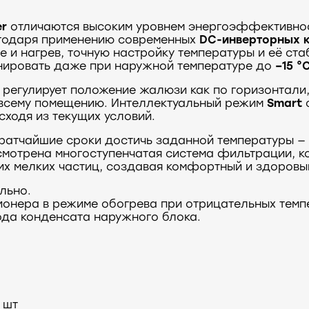
er
отличаются высоким уровнем энергоэффективнос
агодаря применению современных
DC-инверторных 
 и нагрев, точную настройку температуры и её ст
ировать даже при наружной температуре до
–15 °
регулирует положение жалюзи как по горизонтали,
 всему помещению. Интеллектуальный режим
Smart
ходя из текущих условий.
кратчайшие сроки достичь заданной температуры — 
смотрена многоступенчатая система фильтрации, 
гих мелких частиц, создавая комфортный и здоровы
льно.
ионера в режиме обогрева при отрицательных темп
ода конденсата наружного блока.
 шт